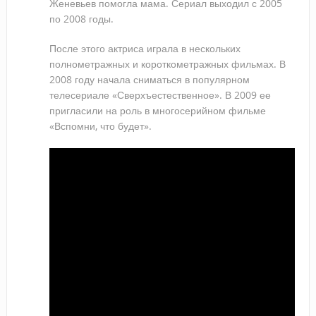
Женевьев помогла мама. Сериал выходил с 2005
по 2008 годы.
После этого актриса играла в нескольких
полнометражных и короткометражных фильмах. В
2008 году начала сниматься в популярном
телесериале «Сверхъестественное». В 2009 ее
пригласили на роль в многосерийном фильме
«Вспомни, что будет».