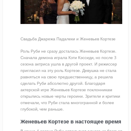
Свадьба Джарежа Падалеки и Женевьев Кортезе
Роль Руби не сразу досталась Женевьев Кортезе.
Сначала демона играла Кэти Кэссиди, но после 3
сезона актриса ушла в другой проект. И режиссер
пригласил на эту роль Кортезе. Девушка не стала
равняться на свою предшественницу, а решила
сделать Руби абсолютно другой. Благодаря
актерской игре Женевьев Кортезе поклонникам
открылись новые черты героини. Зрители и критики
отмечали, что Руби стала многогранной и более
глубокой, чем раньше.
Женевьев Кортезе в настоящее время
В конце 4 сезона Руби использует одного из братьев