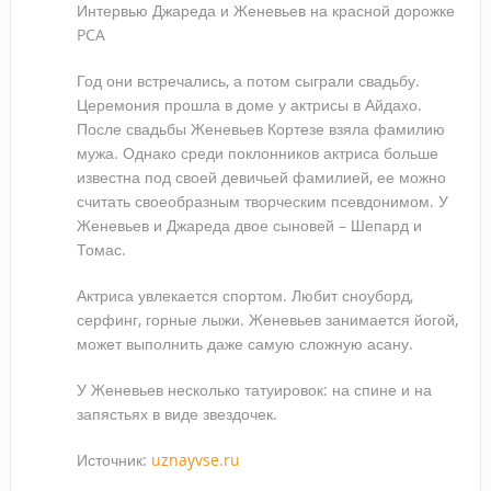
Интервью Джареда и Женевьев на красной дорожке
PCA
Год они встречались, а потом сыграли свадьбу.
Церемония прошла в доме у актрисы в Айдахо.
После свадьбы Женевьев Кортезе взяла фамилию
мужа. Однако среди поклонников актриса больше
известна под своей девичьей фамилией, ее можно
считать своеобразным творческим псевдонимом. У
Женевьев и Джареда двое сыновей – Шепард и
Томас.
Актриса увлекается спортом. Любит сноуборд,
серфинг, горные лыжи. Женевьев занимается йогой,
может выполнить даже самую сложную асану.
У Женевьев несколько татуировок: на спине и на
запястьях в виде звездочек.
Источник:
uznayvse.ru