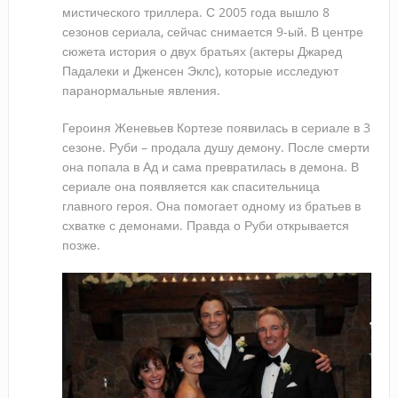
мистического триллера. С 2005 года вышло 8
сезонов сериала, сейчас снимается 9-ый. В центре
сюжета история о двух братьях (актеры Джаред
Падалеки и Дженсен Эклс), которые исследуют
паранормальные явления.
Героиня Женевьев Кортезе появилась в сериале в 3
сезоне. Руби – продала душу демону. После смерти
она попала в Ад и сама превратилась в демона. В
сериале она появляется как спасительница
главного героя. Она помогает одному из братьев в
схватке с демонами. Правда о Руби открывается
позже.