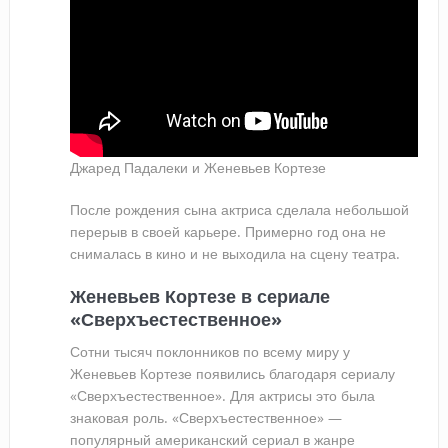
Джаред Падалеки и Женевьев Кортезе
После рождения сына актриса сделала небольшой
перерыв в своей карьере. Примерно год она не
снималась в кино и не выходила на сцену театра.
Женевьев Кортезе в сериале
«Сверхъестественное»
Сотни тысяч поклонников по всему миру у
Женевьев Кортезе появились благодаря сериалу
«Сверхъестественное». Для актрисы это была
знаковая роль. «Сверхъестественное» —
популярный американский сериал в жанре