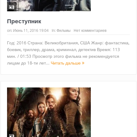
Преступник
on:
Июнь 11, 2016 19:04
In:
Фильмы
Нет комментариев
Год: 2016 Страна: Великобритания, США Жанр: фантастика,
боевик, триллер, драма, криминал, детектив Время: 113
мин. / 01:53 Просмотр этого фильма не рекомендуется
лицам до 18-ти лет...
Читать дальше