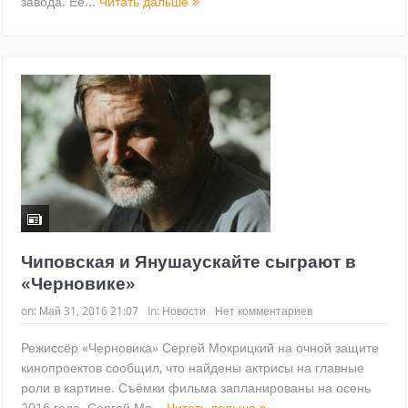
завода. Ее...
Читать дальше
Чиповская и Янушаускайте сыграют в
«Черновике»
on:
Май 31, 2016 21:07
In:
Новости
Нет комментариев
Режиссёр «Черновика» Сергей Мокрицкий на очной защите
кинопроектов сообщил, что найдены актрисы на главные
роли в картине. Съёмки фильма запланированы на осень
2016 года. Сергей Мо...
Читать дальше