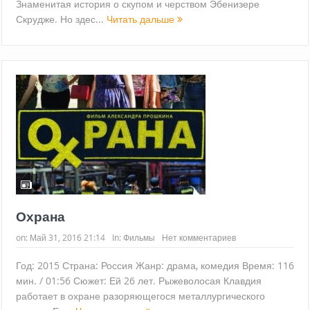
Знаменитая история о скупом и черством Эбенизере
Скрудже. Но здес...
Читать дальше
Охрана
on:
Май 31, 2016 21:14
In:
Фильмы
Нет комментариев
Год: 2015 Страна: Россия Жанр: драма, комедия Время: 116
мин. / 01:56 Сюжет: Ей 26 лет. Рыжеволосая Клавдия
работает в охране разоряющегося металлургического