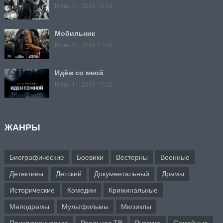
Июнь 11, 2016 19:04
Мобильник
Июнь 11, 2016 17:05
Идём со мной
Июнь 11, 2016 17:05
ЖАНРЫ
Биографические
Боевики
Вестерны
Военные
Детективы
Детский
Документальный
Драмы
Исторические
Комедии
Криминальные
Мелодрамы
Мультфильмы
Мюзиклы
Приключенческие
Реальное ТВ
Русские
Семейные