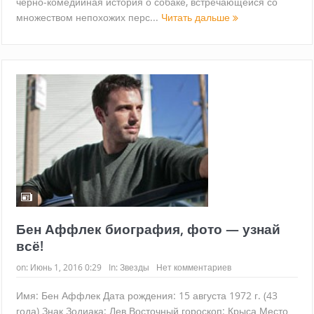
чёрно-комедийная история о собаке, встречающейся со
множеством непохожих перс...
Читать дальше
Бен Аффлек биография, фото — узнай
всё!
on:
Июнь 1, 2016 0:29
In:
Звезды
Нет комментариев
Имя: Бен Аффлек Дата рождения: 15 августа 1972 г. (43
года) Знак Зодиака: Лев Восточный гороскоп: Крыса Место