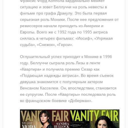
Фрэнсис Форд Коппола кардинально меняет
ситуацию и зовет Беллуччи на роль невесты в
фильме про графа Дракулу. Это была первая
серьезная роль Моники. После нее предложения от
режиссеров начали приходить из Америки и
Европы. Всего же с 1992 года по 1995 актриса
снялась в четырех фильмах: «Иосиф», «Упрямая
судьба», «Снежок», «Герои».
Оглушительный успех приходит к Монике в 1996
году. Беллуччи сыграла роль Лизы в ленте
«Квартира» и получила премию Сезар как
«Подающая надежды актриса». Во время съемок
девушка знакомится с популярным актером
Венсаном Касселем. Он, впоследствии, становится
ее супругом. После «Квартиры» последовала роль
во французском боевике «Доберман».