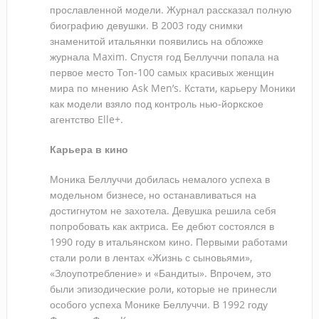
прославленной модели. Журнал рассказал полную
биографию девушки. В 2003 году снимки
знаменитой итальянки появились на обложке
журнала Maxim. Спустя год Беллуччи попала на
первое место Топ-100 самых красивых женщин
мира по мнению Ask Men’s. Кстати, карьеру Моники
как модели взяло под контроль нью-йоркское
агентство Elle+.
Карьера в кино
Моника Беллуччи добилась немалого успеха в
модельном бизнесе, но останавливаться на
достигнутом не захотела. Девушка решила себя
попробовать как актриса. Ее дебют состоялся в
1990 году в итальянском кино. Первыми работами
стали роли в лентах «Жизнь с сыновьями»,
«Злоупотребление» и «Бандиты». Впрочем, это
были эпизодические роли, которые не принесли
особого успеха Монике Беллуччи. В 1992 году