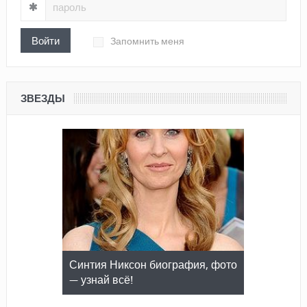
Войти
Запомнить меня
ЗВЕЗДЫ
Синтия Никсон биография, фото
Бенедикт Камбербэтч
— узнай всё!
биография, фото — узнай всё!