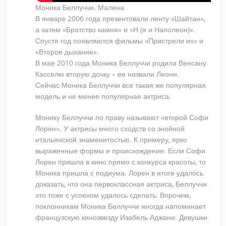
Моника Беллуччи. Малена
В январе 2006 года презентовали ленту «Шайтан»,
а затем «Братство камня» и «Н (я и Наполеон)».
Спустя год появляются фильмы «Пристрели их» и
«Второе дыхание».
В мае 2010 года Моника Беллуччи родила Венсану
Касселю вторую дочку – ее назвали Леони.
Сейчас Моника Беллуччи все такая же популярная
модель и не менее популярная актриса.
Монику Беллуччи по праву называют «второй Софи
Лорен». У актрисы много сходств со знойной
итальянской знаменитостью. К примеру, ярко
выраженные формы и происхождение. Если Софи
Лорен пришла в кино прямо с конкурса красоты, то
Моника пришла с подиума. Лорен в итоге удалось
доказать, что она первоклассная актриса, Беллуччи
это тоже с успехом удалось сделать. Впрочем,
поклонникам Моника Беллуччи иногда напоминает
французскую кинозвезду Изабель Аджани. Девушки