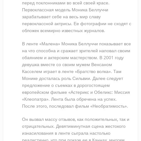
перед поклонниками во всей своей красе.
Первоклассная модель Моника Беллуччи
зарабатывает себе на весь мир славу
первоклассной актрисы. Ее фотографии не сходят с
обложек всемирно известных журналов.
В ленте «Малена» Моника Беллуччи показывает все
на что способна и сражает зрителей наповал своим
обаянием и актерским мастерством. В 2001 году
девушка вместе со своим мужем Венсаном
Касселем играет в ленте «Братство волка». Там
Монике досталась роль Сильвии. Далее следует
предложение о съемках в дорогостоящем
европейском фильме «Астерикс и Обеликс: Миссия
«Клеопатра». Лента была обречена на успех.
После этого, последовал фильм «Необратимость».
Он вызвал массу отзывов, как положительных, так и
отрицательных. Девятиминутная сцена жестокого
изнасилования в ленте сыграла настолько
реалистично, что при показе ее в Каннах, многим