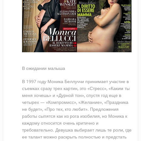
В ожидании малыша
В 1997 году Моника Беллуччи принимает участие в
съемках сразу трех картин, это «Стресс», «Каким ты
меня хочешь» и «Дурной тон», спустя год еще в
четырех — «Компромисс», «Желание», «Праздника
не будет», «Про тех, кто любит». Предложения
работы сыпятся как из рога изобилия, но Моника к
каждому относится очень критично и
требовательно. Девушка выбирает лишь те роли, где
ее талант можно раскрыть полностью и предстать