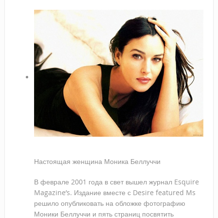
Настоящая женщина Моника Беллуччи
В феврале 2001 года в свет вышел журнал Esquire
Magazine’s. Издание вместе с Desire featured Ms
решило опубликовать на обложке фотографию
Моники Беллуччи и пять страниц посвятить