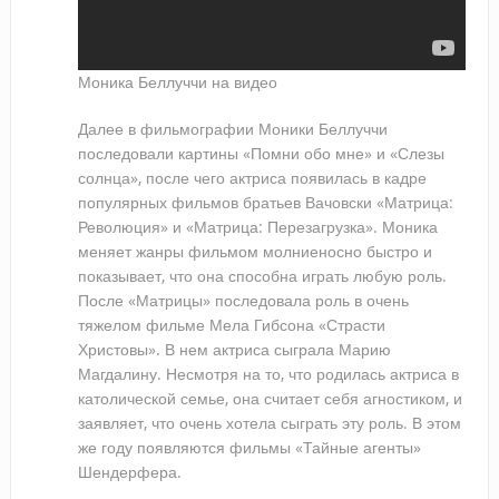
Моника Беллуччи на видео
Далее в фильмографии Моники Беллуччи
последовали картины «Помни обо мне» и «Слезы
солнца», после чего актриса появилась в кадре
популярных фильмов братьев Вачовски «Матрица:
Революция» и «Матрица: Перезагрузка». Моника
меняет жанры фильмом молниеносно быстро и
показывает, что она способна играть любую роль.
После «Матрицы» последовала роль в очень
тяжелом фильме Мела Гибсона «Страсти
Христовы». В нем актриса сыграла Марию
Магдалину. Несмотря на то, что родилась актриса в
католической семье, она считает себя агностиком, и
заявляет, что очень хотела сыграть эту роль. В этом
же году появляются фильмы «Тайные агенты»
Шендерфера.