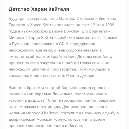
Детство Харви Кейтеля
Будущая звезда фильмов Мартина Скорсезе и Квентина
Тарантино Харви Кейтль появился на свет 13 мая 1939
года в нью-йоркском районе Бруклин. Его родители –
Мириам и Гарри Кейтль еврейские эмигранты из Польши
и Румынии, приехавшие в США в преддверии
неспокойного времени, очень скоро переехали в
эмигрантский квартал Брайтон Бич. Доходы семейству
приносила своя закусочная и работа главы семьи на
небольшом шляпном производстве. Помимо Харви в
семье росли еще двое детей: Рене и Джерри.
Вместе с братом и сестрой Харви посещал среднюю
школу имени Авраама Линкольна, после окончания
которой в возрасте 16 лет неожиданно принял решение
стать морским пехотинцем. Для исполнения своего
желания молодой Кейтель поступил на военную службу в
американский морской корпус, который в то время
проводил военные операции в Ливане.