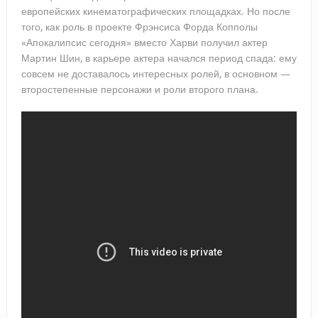
европейских кинематографических площадках. Но после
того, как роль в проекте Фрэнсиса Форда Копполы
«Апокалипсис сегодня» вместо Харви получил актер
Мартин Шин, в карьере актера начался период спада: ему
совсем не доставалось интересных ролей, в основном —
второстепенные персонажи и роли второго плана.