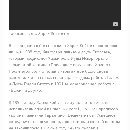
Табаков пьет с Харви Кейтелем
Возвращение в большое кино Харви Кейтеля состоялось
лишь в 1988 году благодаря давнему другу Скорсезе,
который предложил Харви роль Иуды Искариорта в
знаменитой картине «Последнее искушение Христа».
После этой роли о талантливом актере будто снова
вспомнили и началась вереница звездных работ: «Тельма
и Луиз» Ридли Скотта в 1991-м, оскароносная работа в
«Багси» и другие.
В 1992-м году Харви Кейтль выступил не только как
исполнитель одной из главных ролей, но и как продюсер
картины Квентина Тарантино «Бешеные псы. Успешное
сотрудничество двух легендарных киноличностей на этом
не закончилось: в 1994-м году Кейтль сыграл в