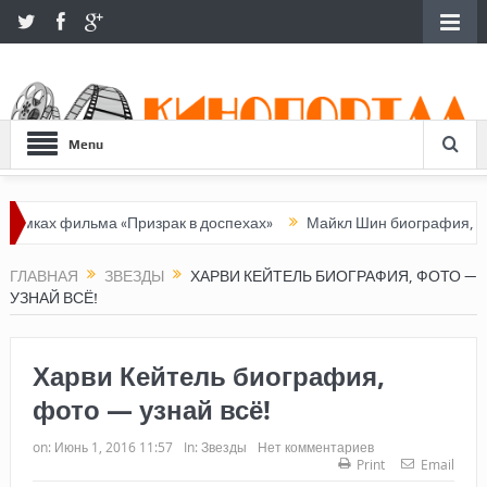
Menu
льма «Призрак в доспехах»
Майкл Шин биография, фото — узна
ГЛАВНАЯ
ЗВЕЗДЫ
ХАРВИ КЕЙТЕЛЬ БИОГРАФИЯ, ФОТО —
УЗНАЙ ВСЁ!
Харви Кейтель биография,
фото — узнай всё!
on:
Июнь 1, 2016 11:57
In:
Звезды
Нет комментариев
Print
Email